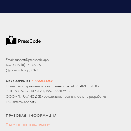
МА
Email: support@presscode.app
Тел.: +7 (918) 141-59-26
©presscode.app, 2022
DEVELOPED BY
PIRAMIS.DEV
Общество с ограниченой ответственностью «ПИРАМИС ДЕВ»
ИНН: 2315239318 ОГРН: 1252300017210
ООО «ПИРАМИС ДЕВ» осуществляет деятельность по разработке
ПО «PressCodeBot»
ПРАВОВАЯ ИНФОРМАЦИЯ
Политика конфиденциальности